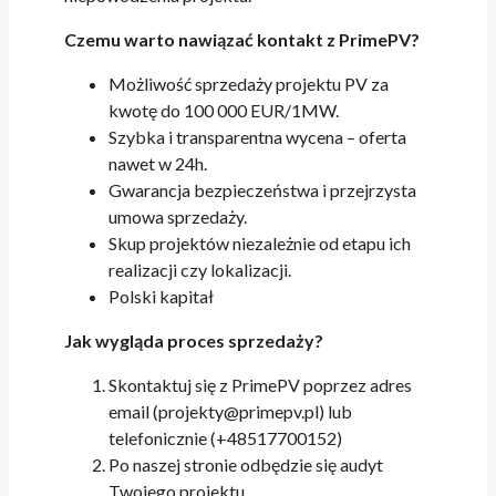
Czemu warto nawiązać kontakt z PrimePV?
Możliwość sprzedaży projektu PV za
kwotę do 100 000 EUR/1MW.
Szybka i transparentna wycena – oferta
nawet w 24h.
Gwarancja bezpieczeństwa i przejrzysta
umowa sprzedaży.
Skup projektów niezależnie od etapu ich
realizacji czy lokalizacji.
Polski kapitał
Jak wygląda proces sprzedaży?
Skontaktuj się z PrimePV poprzez adres
email (projekty@primepv.pl) lub
telefonicznie (+48517700152)
Po naszej stronie odbędzie się audyt
Twojego projektu.